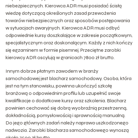
niebezpiecznych. Kierowca ADR musi posiadać ścisłą
wiedzę dotyczącą określonych zasad przewożenia
towarów niebezpiecznych oraz sposobów postępowania
w sytuacjach awaryjnych. Kierowca ADR musi odbyć
odpowiednie kursy doszkalające w zakresie początkowym,
specjalistycznym oraz doskonalącym. Każdy z nich kończy
się egzaminem w formie pisemnej. Przeciętne zarobki
kierowcy ADR oscylują w granicach 7800 zł brutto.
Innym dobrze płatnym zawodem w branży
samochodowej jest blacharz samochodowy. Osoba, która
jest na tym stanowisku, powinna ukończyć szkołę
branżową o odpowiednim profilu lub uzupełnić swoje
kwalifikacje o dodatkowe kursy oraz szkolenia. Blacharz
powinien cechować się dobrą wyobraźnią przestrzenną,
dokładnością, pomysłowością i sprawnością manualną.
Do jego głównych zadań należy naprawa uszkodzonego
nadwozia. Zarobki blacharza samochodowego wynoszą
około 7500 zł brutto.